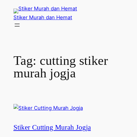
Lewati
ke
Stiker Murah dan Hemat
konten
Tag:
cutting stiker
murah jogja
Stiker Cutting Murah Jogja