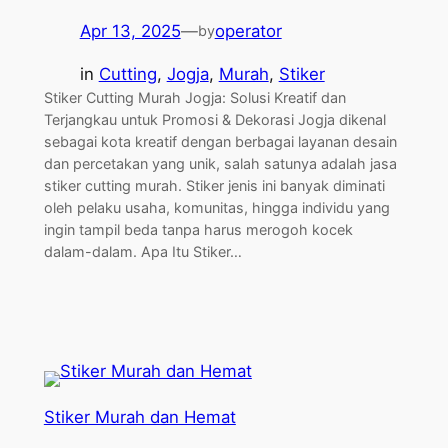
Apr 13, 2025
—
operator
by
in
Cutting
, 
Jogja
, 
Murah
, 
Stiker
Stiker Cutting Murah Jogja: Solusi Kreatif dan
Terjangkau untuk Promosi & Dekorasi Jogja dikenal
sebagai kota kreatif dengan berbagai layanan desain
dan percetakan yang unik, salah satunya adalah jasa
stiker cutting murah. Stiker jenis ini banyak diminati
oleh pelaku usaha, komunitas, hingga individu yang
ingin tampil beda tanpa harus merogoh kocek
dalam-dalam. Apa Itu Stiker…
Stiker Murah dan Hemat